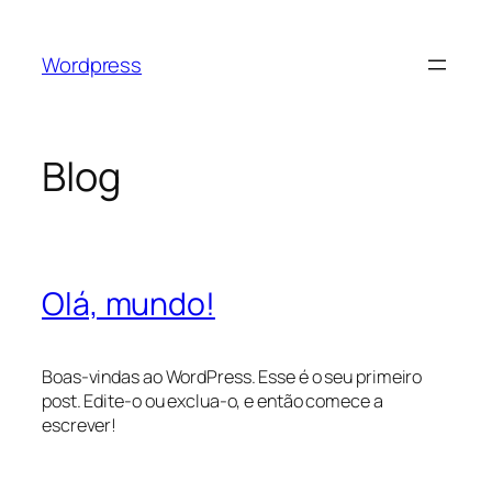
Pular
para
Wordpress
o
conteúdo
Blog
Olá, mundo!
Boas-vindas ao WordPress. Esse é o seu primeiro
post. Edite-o ou exclua-o, e então comece a
escrever!